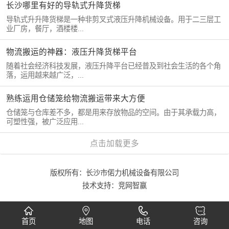
长沙哪里有好的导轨式升降货梯
导轨式升升降货梯是一种非剪叉式液压升降机械设备。用于二三层工
业厂房，餐厅，酒楼楼...
物流搬运的神器：液压升降货梯平台
随着社会经济科技发展，液压升降平台已经普及到社会生活的各个角
落，运用越来越广泛，...
熟练运用仓储笼给物流搬运带来大方便
仓储笼与仓库差不多，都是用来存放物品的空间。由于其承载力高，
可塑性强，被广泛应用...
点击加载更多
版权所有：长沙市偌力机械设备有限公司
技术支持：
竞网智赢
首页
地图
电话
咨询